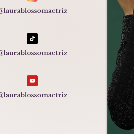
@laurablossomactriz
@laurablossomactriz
@laurablossomactriz